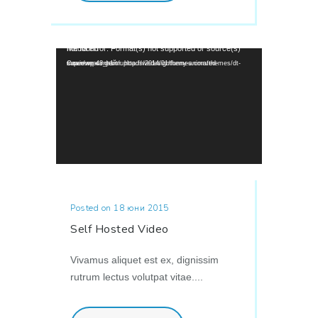
Видео
Media error: Format(s) not supported or source(s) not found
Сваляне на файл: http://wedesignthemes.com/themes/dt-super/wp-content/uploads/2014/01/funny-animated-movie.mp4?_=1
Posted on 18 юни 2015
Self Hosted Video
Vivamus aliquet est ex, dignissim
rutrum lectus volutpat vitae....