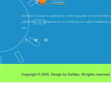
Белани Солар е компания, която държи на качеството
работата си! Доволните ни клиенти са най-голямата н
ни!
Copyright © 2020, Design by
GetSeo
. All rights reserved.