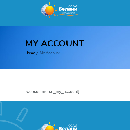
MY ACCOUNT
Home
My Account
[woocommerce_my_account]