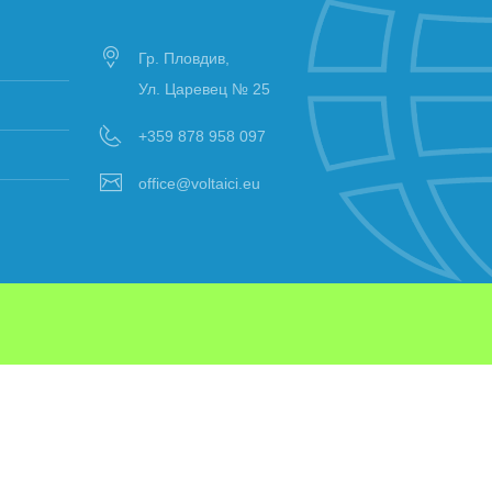
Гр. Пловдив,
Ул. Царевец № 25
+359 878 958 097
office@voltaici.eu