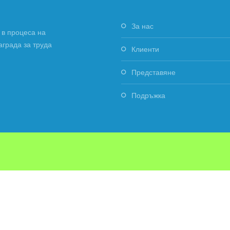
За нас
 в процеса на
аграда за труда
Клиенти
Представяне
Подръжка