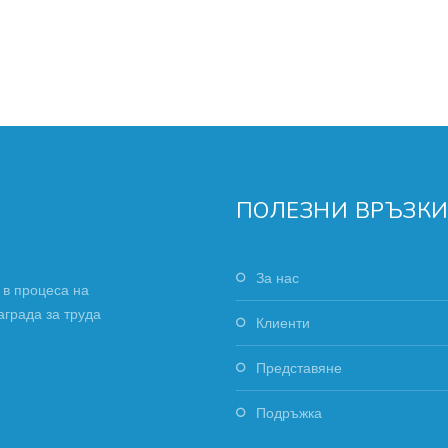
ПОЛЕЗНИ ВРЪЗК
За нас
 в процеса на
аграда за труда
Клиенти
Представяне
Подръжка