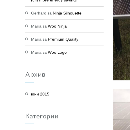
(cfl) more energy saving?
Gerhard
за
Ninja Silhouette
Maria
за
Woo Ninja
Maria
за
Premium Quality
Maria
за
Woo Logo
Архив
юни 2015
Категории