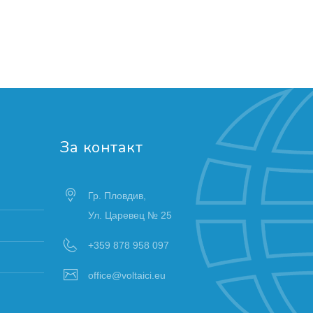
И
За контакт
Гр. Пловдив,
Ул. Царевец № 25
+359 878 958 097
office@voltaici.eu