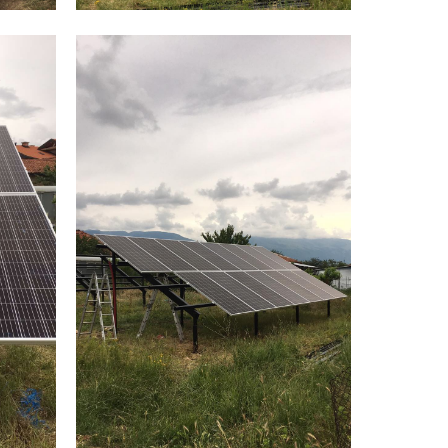
Фирма за изграждане на
и
фотоволтаици
и
Соларни панели
и
Фотоволтаици