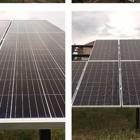
Соларни панели
изграждане
Фотоволтаични систем
Соларни панели
Соларни панел
Фотоволтаици
Фотоволтаиц