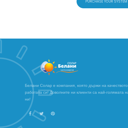
PURCHASE YOUR SYSTEM
Белани Солар е компания, която държи на качеството
работата си! Доволните ни клиенти са най-голямата н
ни!