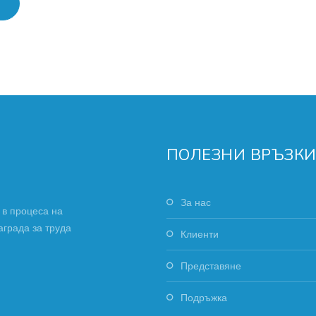
ПОЛЕЗНИ ВРЪЗК
За нас
 в процеса на
аграда за труда
Клиенти
Представяне
Подръжка