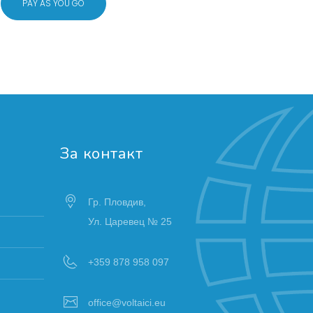
PAY AS YOU GO
И
За контакт
Гр. Пловдив,
Ул. Царевец № 25
+359 878 958 097
office@voltaici.eu