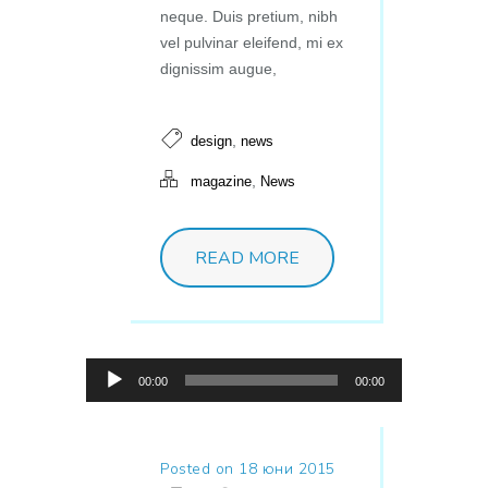
neque. Duis pretium, nibh
vel pulvinar eleifend, mi ex
dignissim augue,
,
design
news
,
magazine
News
READ MORE
Аудио
00:00
00:00
Posted on 18 юни 2015