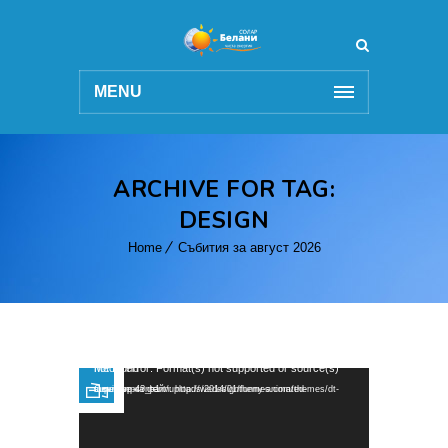
MENU
ARCHIVE FOR TAG:
DESIGN
Home
Събития за август 2026
Видео
Media error: Format(s) not supported or source(s) not found
Сваляне на файл: http://wedesignthemes.com/themes/dt-super/wp-content/uploads/2014/01/funny-animated-movie.mp4?_=1