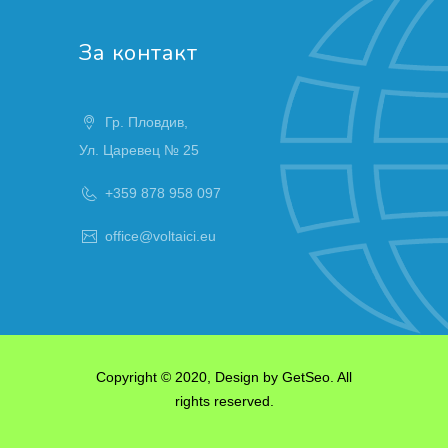
За контакт
Гр. Пловдив,
Ул. Царевец № 25
+359 878 958 097
office@voltaici.eu
Copyright © 2020, Design by
GetSeo
. All
rights reserved.