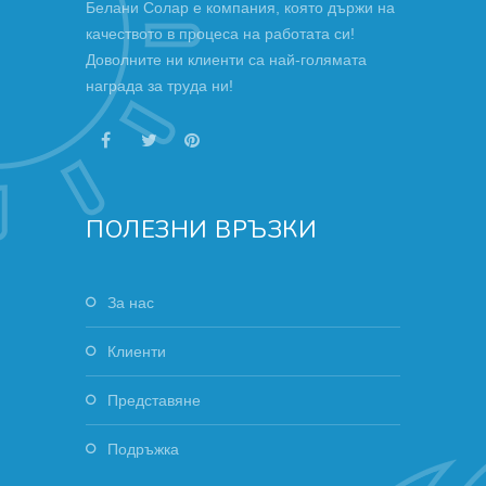
Белани Солар е компания, която държи на
качеството в процеса на работата си!
Доволните ни клиенти са най-голямата
награда за труда ни!
ПОЛЕЗНИ ВРЪЗКИ
За нас
Клиенти
Представяне
Подръжка